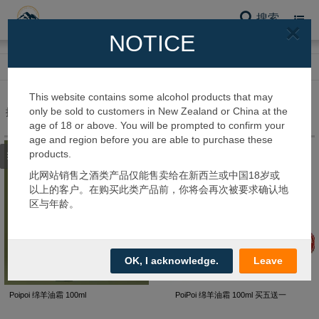
搜索
Toggl
×
navig
NOTICE
网站首页
护肤系列
婴儿护肤
This website contains some alcohol products that may
only be sold to customers in New Zealand or China at the
搜到 4 个产品
age of 18 or above. You will be prompted to confirm your
age and region before you are able to purchase these
products.
筛选类别
此网站销售之酒类产品仅能售卖给在新西兰或中国18岁或
以上的客户。在购买此类产品前，你将会再次被要求确认地
区与年龄。
OK, I acknowledge.
Leave
Poipoi 绵羊油霜 100ml
PoiPoi 绵羊油霜 100ml 买五送一