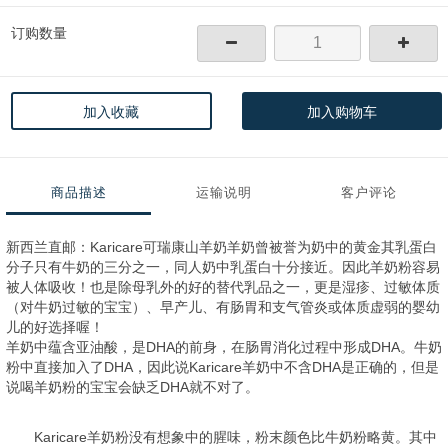
订购数量
加入收藏
加入购物车
商品描述
运输说明
客户评论
新西兰直邮：Karicare可瑞康山羊奶羊奶曾被誉为奶中的黄金其乳蛋白
分子只有牛奶的三分之一，同人奶中乳蛋白十分接近。因此羊奶粉容易
被人体吸收！也是除母乳外的好的替代乳品之一，更是湿疹、过敏体质
（对牛奶过敏的宝宝）、早产儿、有肠胃和支气管炎或体质虚弱的婴幼
儿的好选择喔！
羊奶中蕴含亚油酸，是DHA的前身，在肠胃消化过程中形成DHA。牛奶
粉中直接加入了DHA，因此说Karicare羊奶中不含DHA是正确的，但是
说喝羊奶粉的宝宝会缺乏DHA就不对了。
Karicare羊奶粉没有想象中的腥味，粉末颜色比牛奶粉略黄。其中