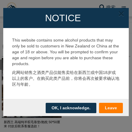
搜索
Toggl
×
navig
NOTICE
网站首页
羊驼系列
羊驼配件
This website contains some alcohol products that may
only be sold to customers in New Zealand or China at the
搜到 1 个产品
age of 18 or above. You will be prompted to confirm your
age and region before you are able to purchase these
products.
筛选类别
此网站销售之酒类产品仅能售卖给在新西兰或中国18岁或
以上的客户。在购买此类产品前，你将会再次被要求确认地
区与年龄。
OK, I acknowledge.
Leave
新西兰 高端纯羊驼毛靠垫/抱枕 50*50厘
米 付款后联系客服选款！