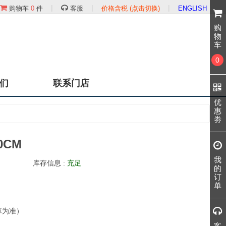
|
|
|
购物车
0
件
客服
价格含税 (点击切换)
ENGLISH
购
物
车
0
们
联系门店
优
惠
劵
0CM
我
库存信息 :
充足
的
订
单
算为准）
客