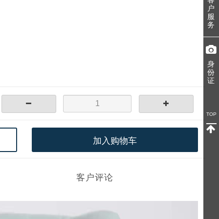
户
服
务
身
份
证
TOP
加入购物车
客户评论