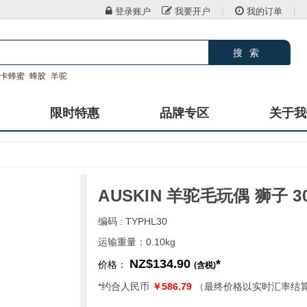
|
|
登录账户
我要开户
我的订单
搜索
卡蜂蜜
蜂胶
羊驼
限时特惠
品牌专区
关于我
AUSKIN 羊驼毛玩偶 狮子 3
编码 : TYPHL30
运输重量：0.10kg
NZ$134.90
*
价格：
(含税)
*约合人民币
￥586.79
（最终价格以实时汇率结