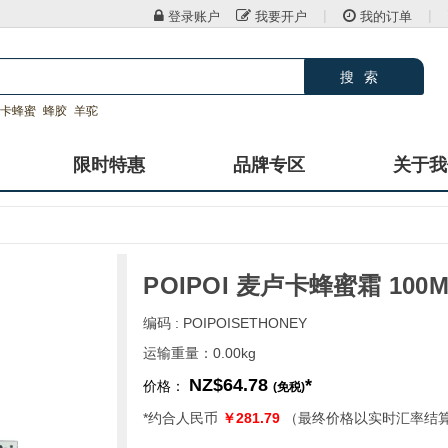
|
|
登录账户
我要开户
我的订单
搜索
卡蜂蜜
蜂胶
羊驼
限时特惠
品牌专区
关于我
POIPOI 麦卢卡蜂蜜霜 100M
编码 : POIPOISETHONEY
运输重量：0.00kg
NZ$64.78
*
价格：
(免税)
*约合人民币
￥281.79
（最终价格以实时汇率结