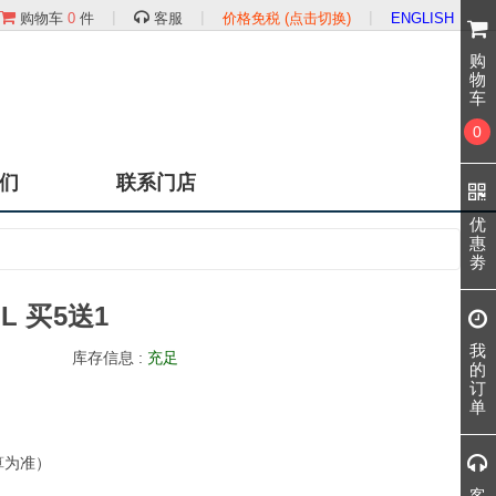
|
|
|
购物车
0
件
客服
价格免税 (点击切换)
ENGLISH
购
物
车
0
们
联系门店
优
惠
劵
L 买5送1
我
库存信息 :
充足
的
订
单
算为准）
客