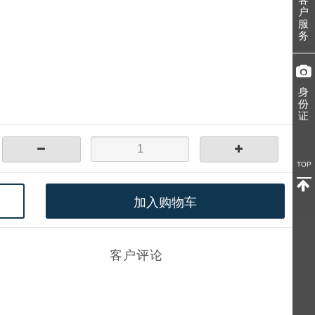
户
服
务
身
份
证
TOP
加入购物车
客户评论