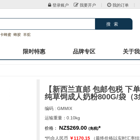
|
|
登录账户
我要开户
我的订单
搜索
卡蜂蜜
蜂胶
羊驼
限时特惠
品牌专区
关于我
【新西兰直邮 包邮包税 下单
纯草饲成人奶粉800G/袋（
编码 : GMMIX
运输重量：0.10kg
NZ$269.00
*
价格：
(免税)
*约合人民币
￥1170.15
（最终价格以实时汇率结