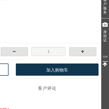
户
服
务
身
份
证
TOP
加入购物车
客户评论