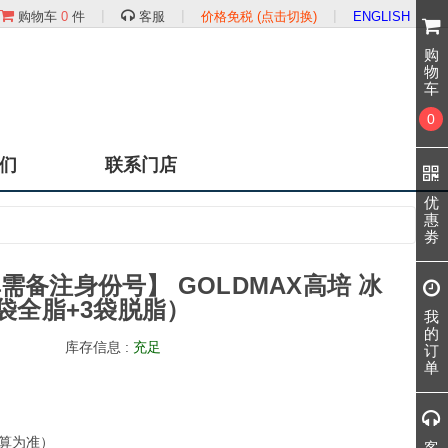
|
|
|
购物车
0
件
客服
价格免税 (点击切换)
ENGLISH
购
物
车
0
们
联系门店
优
惠
劵
需备注身份号】 GOLDMAX高培 冰
3袋全脂+3袋脱脂）
我
的
库存信息 :
充足
订
单
算为准）
客