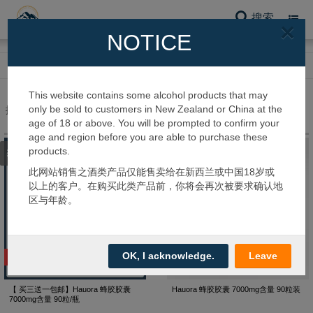
搜索
Toggl
×
navig
NOTICE
网站首页
保健品系列
蜂胶
This website contains some alcohol products that may
only be sold to customers in New Zealand or China at the
搜到 2 个产品
age of 18 or above. You will be prompted to confirm your
age and region before you are able to purchase these
products.
筛选类别
此网站销售之酒类产品仅能售卖给在新西兰或中国18岁或
以上的客户。在购买此类产品前，你将会再次被要求确认地
区与年龄。
OK, I acknowledge.
Leave
热卖推荐
【 买三送一包邮】Hauora 蜂胶胶囊
Hauora 蜂胶胶囊 7000mg含量 90粒装
7000mg含量 90粒/瓶